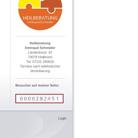
Heilberatung
Irmtraud Schreider
Länderlesstr. 42
74078 Heilbronn
Tel: 07131-280616
Termine nach telefonischer
Vereinbarung
Besucher auf meiner Seite:
Login