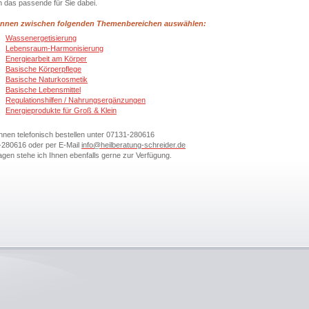
h das passende für Sie dabei.
önnen zwischen folgenden Themenbereichen auswählen:
Wassenergetisierung
Lebensraum-Harmonisierung
Energiearbeit am Körper
Basische Körperpflege
Basische Naturkosmetik
Basische Lebensmittel
Regulationshilfen / Nahrungsergänzungen
Energieprodukte für Groß & Klein
nnen telefonisch bestellen unter
07131-280616
-280616
oder per E-Mail
info@heilberatung-schreider.de
agen stehe ich Ihnen ebenfalls gerne zur Verfügung.