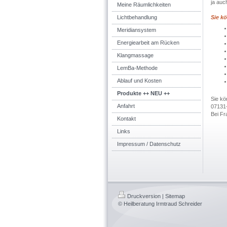
ja auc
Meine Räumlichkeiten
Lichtbehandlung
Sie k
Meridiansystem
Energiearbeit am Rücken
Klangmassage
LemBa-Methode
Ablauf und Kosten
Produkte ++ NEU ++
Sie kö
Anfahrt
07131
Bei Fr
Kontakt
Links
Impressum / Datenschutz
Druckversion
|
Sitemap
© Heilberatung Irmtraud Schreider